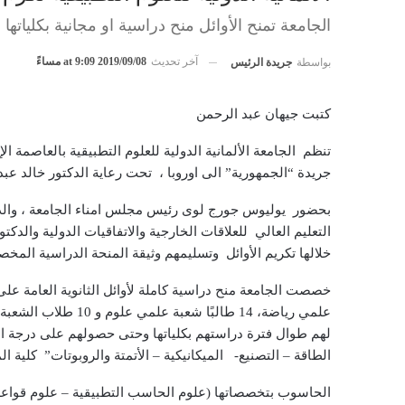
الجامعة تمنح الأوائل منح دراسية او مجانية بكلياتها 
آخر تحديث
2019/09/08 at 9:09 مساءً
بواسطة
جريدة الرئيس
كتبت جيهان عبد الرحمن
تنظم الجامعة الألمانية الدولية للعلوم التطبيقية بالعاصمة الإ
جريدة “الجمهورية” الى اوروبا ، تحت رعاية الدكتور خالد عبدالغفار
بحضور يوليوس جورج لوى رئيس مجلس امناء الجامعة ، والد
التعليم العالي للعلاقات الخارجية والاتفاقيات الدولية والدكت
خلالها تكريم الأوائل وتسليمهم وثيقة المنحة الدراسية المخ
علمي رياضة، 14 طالبًا
لهم طوال فترة دراستهم بكلياتها وحتى حصولهم على درجة ا
الطاقة – التصنيع- الميكانيكية – الأتمتة والروبوتات” كلية ال
الحاسوب بتخصصاتها (علوم الحاسب التطبيقية – علوم قواعد 