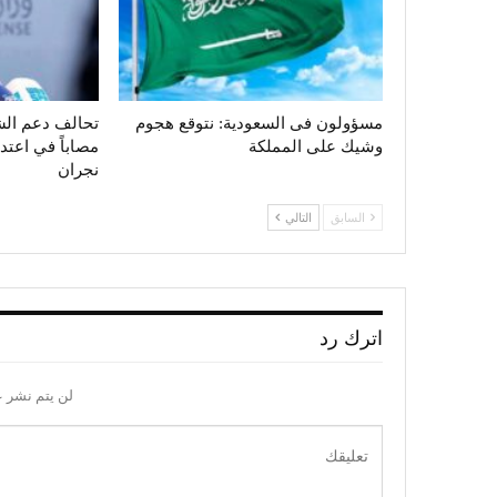
مسؤولون فى السعودية: نتوقع هجوم
وشيك على المملكة
مصاباً في اعت
نجران
السابق
التالي
اترك رد
لن يتم نشر ع