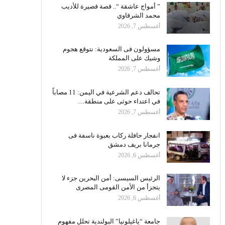
” أمواج عاشقة “.. قصة قصيرة للأديب
محمد الشرقاوي
أغسطس 7, 2026
مسؤولون فى السعودية: نتوقع هجوم
وشيك على المملكة
أغسطس 7, 2026
تحالف دعم الشرعية في اليمن: 11 مصاباً
في اعتداء حوثى على منطقة…
أغسطس 7, 2026
انفجار حافلة ركاب بعبوة ناسفة فى
جرمانا بريف دمشق
أغسطس 6, 2026
الرئيس السيسى: أمن البحرين جزء لا
يتجزأ من الأمن القومى المصرى
أغسطس 6, 2026
جامعة “ياغيلونيا” البولندية تحلل مفهوم