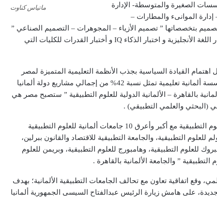
ؤسسات الصغيرة والمتوسطة- الإدارة
ماتياس كناوت
 إدارة الموانىء والمطارات –
تصميم بتخصصاتها ” تصميم الأزياء – المجوهرات – التصميم الصناعي ”
، و ذلك عقب استيفائهم لشروط القبول بها واجتيازهم لأختبار اللغة الأنجليزية و اختبار الذكاء IQ و أختبار القدرات للكليات التي
ظل اهتمام القيادة السياسية بجذب الأنظمة التعليمية المتميزة لمصر
ولاسيما بعد نموذج نجاح الجامعة الألمانية بالقاهرة كأكبر مؤسسة ألمانية تعليمية تمثل نسبة 42% من إجمالي مشاريع دولة ألمانيا
ألمانية بالقاهرة – الألمانية الدولية للعلوم التطبيقية ” ستصبح مصر هي
اني (البحثي والعلمي التطبيقي) .
ويذكر أنه تم توقيع اتفاقية إنشاء الجامعة الألمانية الدولية للعلوم التطبيقية مع أكبر وأعرق 10 جامعات ألمانية للعلوم التطبيقية
م للعلوم التطبيقية، والجامعة التطبيقية للاقتصاد والقانون ببرلين،
بروك للعلوم التطبيقية، وهامبورج للعلوم التطبيقية، وبريمن للعلوم
 التطبيقية ” والجامعة الألمانية بالقاهرة .
لمي، وقع اتفاقية تعاون مع تحالف الجامعات التطبيقية الألمانية؛ بهدف
(GIU) في العاصمة الإدارية الجديدة، على هامش زيارة الرئيس عبدالفتاح السيسى الجمهورية ألمانيا