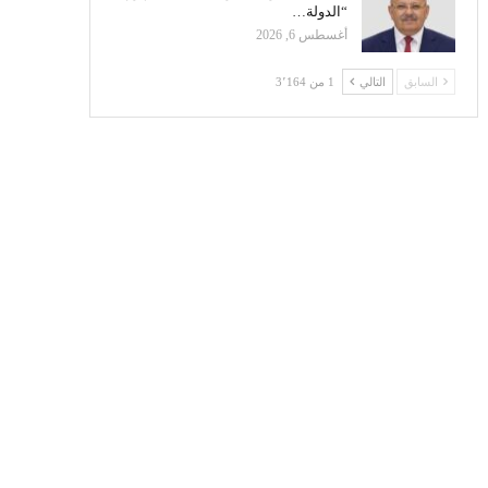
“الدولة…
أغسطس 6, 2026
السابق
التالي
1 من 3٬164