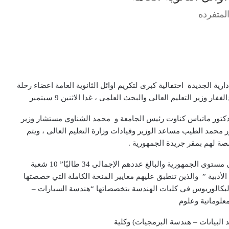
المتفرده
دارية الجديدة احتفالية كبرى لتكريم اوائل الثانوية العامة اعضاء رحلة
 وزير التعليم العالى والبحث العلمى ، غدا الاثنين 9 سبتمبر
كتور ماتياس كناوت رئيس الجامعة و محمد الشناوي مستشار وزير
ور محمد الطيب مساعد الوزير وقيادات وزارة التعليم العالى ، ويتم
صصة لهم بمقر جريدة الجمهورية .
خصصت الجامعة منح دراسية كاملة لأوائل الثانوية العامة على مستوى الجمهورية والبالغ عددهم الإجمالى 34 طالبًا” 10 شعبة
 شعبة علمي علوم و 10 طلاب الشعبة الأدبية ” والذين تنطبق عليهم معايير المنحة الكاملة التي خصصتها
لبكالوريوس في كليات الهندسة بتخصصاتها “هندسة السيارات –
معلوماتية وعلوم
البيانات – هندسة البرمجيات) وكلية