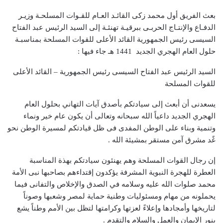
بعث الفريق أول محمد زكى القائـد العـام للقـوات المسلحـة وزيـر
الدفـاع والإنتـاج الحربـى ببرقيـة تهنئـة إلى السيد الرئيس عبد الفتاح
السيسى رئيس الجمهورية القائد الأعلى للقوات المسلحة بمناسبـة
حلول العام الهجري الجديد 1441 هـ جاء فيها :
السيد الرئيس عبد الفتاح السيسى رئيس الجمهورية – القائد الأعلى
للقوات المسلحة
يسعدنى أن أبعث إلى سيادتكم بأصدق آيات التهاني بحلول العام
الهجري الجديد داعياً الله سبحانه وتعالى أن يكون عام خير ونماء
وتنمية وبناء على الوطن المفدى فى ظل قيادتكم لمسيرة الوطن نحو
غًد مشرق آمن مستقر بمشيئة الله .
إن رجال القوات المسلحة وهم يهنئون سيادتكم بهذة المناسبة
العطرة للهجرة النبوية المشرفة يؤكدون إقتداءهم بصاحبها نبى الأمة
محمد صلوات الله عليه وسلامه في الصدق والإخلاص والتفانى فيما
يحملونه من مهام ومسئوليات وطنية حماية لمصر وشعبها وصوناً
لتاريخها وأمجادها وإعلاءً لعزتها وكرامتها لتظل بين الأمم وطناً يشع
بنور الإيمان والعمل والسلام والتقدم .