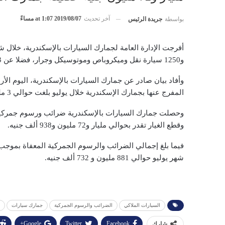
آخر تحديث
2019/08/07 at 1:07 مساءً
بواسطة
جريدة الرئيس
و1250 سيارة نقل وميكروباص وموتوسيكل وجرار، فضلا عن 833 رسالة قطع غيار سيارات.
وأفاد بيان صادر عن جمارك السيارات بالإسكندرية، اليوم الأر
المفرج عنها بجمارك الإسكندرية خلال يوليو بلغت حوالي 3 مليار و603 مليون و740 ألف و208 جنيها.
وحصلت جمارك السيارات بالإسكندرية ضرائب ورسوم جمركية و
وقطع الغيار تقدر بحوالي مليار و72 مليون و938 ألف جنيه.
فيما بلغ إجمالي الضرائب والرسوم الجمركية المعفاة بموجب ات
شهر يوليو حوالي 881 مليون و 732 ألف جنيه.
السيارات الملاكي
الضرائب والرسوم الجمركية
جمارك سيارات
Google+
Twitter
Facebook
شارك