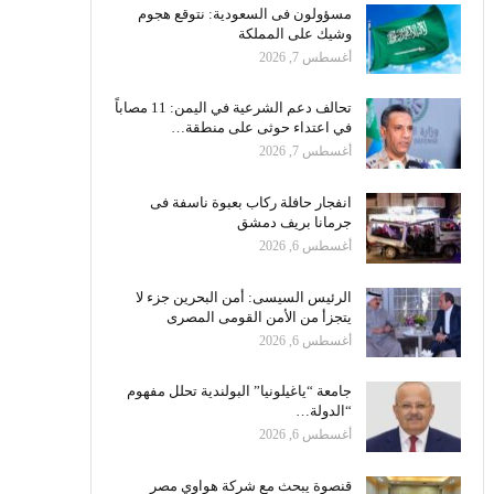
مسؤولون فى السعودية: نتوقع هجوم
وشيك على المملكة
أغسطس 7, 2026
تحالف دعم الشرعية في اليمن: 11 مصاباً
في اعتداء حوثى على منطقة…
أغسطس 7, 2026
انفجار حافلة ركاب بعبوة ناسفة فى
جرمانا بريف دمشق
أغسطس 6, 2026
الرئيس السيسى: أمن البحرين جزء لا
يتجزأ من الأمن القومى المصرى
أغسطس 6, 2026
جامعة “ياغيلونيا” البولندية تحلل مفهوم
“الدولة…
أغسطس 6, 2026
قنصوة يبحث مع شركة هواوي مصر