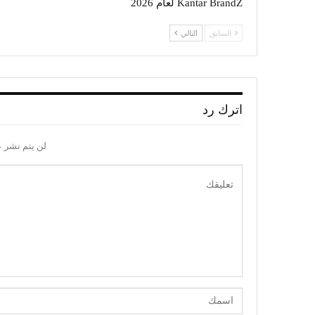
Kantar BrandZ لعام 2026
السابق
التالي
اترك رد
لن يتم نشر ع