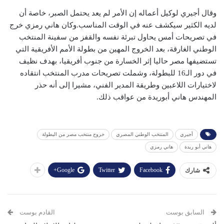
وقال أجيري لوكيل أعماله إن الأمر لم يعد يحتمل الصبر، خاصة أن
لديه الكثير سيكشف عنه في الوقت المناسب.وكان هاني رمزي خرج
في تصريحات أمس يحاول تبرئة نفسه والقفز من سفينة المنتخب
الوطني الغارقة، بعد الخروج المهين من بطولة الأمم الأفريقية التي
تستضيفها مصر حاليا إثر الخسارة من جنوب أفريقيا، بهدف نظيف
في دور الـ16 للبطولة، وشملت تصريحات مدرب المنتخب انتقاده
لاختيارات اللاعبين وطريقة المدير الفني، مشيرا إلى أنه حذر
المهندس هاني أبوريدة من عواقب ذلك.
أجيري
المنتخب الوطني المصري
خروج منتخب مصر من البطولة
هاني أبو ريدة
هاني رمزي
Google+
Twitter
Facebook
شارك
السابق بوست
القادم بوست