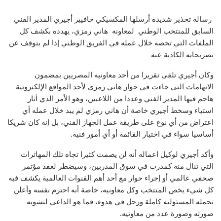
رسالة تحذير شديدة أرسلها المكسيكي خافيير أجيري المدير الفني
السابق للمنتخب الوطني لمعاونه هاني رمزي، يهدده بكشف كل
الملفات التي تخصه خلال عمله في الفريق الوطني إذا لم يتوقف عن
تصريحاته الكاذبة عنه
وكان أجيري تلقى تقريرا من أحد معاونيه المصريين بمضمون
الاتهامات التي جاءت في حوار هاني رمزي لأحد المواقع الإلكترونية
هاجم فيها المدير الفني وعددا من اللاعبين، وهو الأمر الذي أثار
استياء وسخط أجيري خاصة أن هاني رمزي لم يبد خلال عمله أي
اعتراض من أي نوع على طريقة عمل الجهاز الفني، بل إنه كان شريكا
أساسيا سواء في اختيار القائمة أو أي أمور فنية.
وأكد أجيري لوكيل اعماله أنه لن يصمت كثيرا تجاه تلك المهاترات
التي تنال منه كمدرب في سوق المدربين، وسيضطر لعقد مؤتمر
صحفي عالمي أو إجراء حوار مع أحد أهم القنوات العالمية يكشف فيه
كل شيء يخص المنتخب وكل معاونيه، خاصة أنه احترم نفسه وأعلن
تحمله المسئوليه كاملة ورحل في هدوء، فما هو الداعي لتشويه
صورته وصورة عدد من معاونيه.