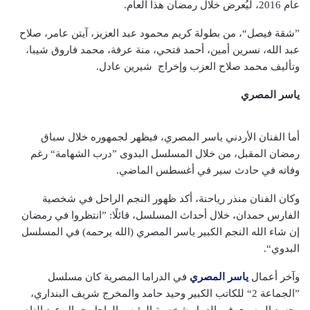
عام 2016، ليُعرض خلال رمضان هذا العام.
”شقة فيصل“، من بطولة كريم محمود عبد العزيز، آيتن عامر، صلاح
عبد الله، نسرين أمين، أحمد فتحي، منة عرفة، محمد فاروق شيبا،
وتأليف محمد صلاح العزب وإخراج شيرين عادل.
ياسر المصري
أما الفنان الأردني ياسر المصري، فيظهر لجمهوره خلال سباق
رمضان المقبل، من خلال المسلسل البدوى ”درب الشهامة“ رغم
وفاته في حادث سير في أغسطس الماضي.
وكان الفنان منذر رياحنة، أكد ظهور النجم الراحل في شخصية
الفارس حمدان، خلال أحداث المسلسل، قائلًا: ”انتظروا في رمضان
إن شاء الله النجم الكبير ياسر المصري (الله يرحمه) في المسلسل
البدوي“.
وآخر أعمال
ياسر المصري
في الدراما المصرية كان مسلسل
”الجماعة 2“ للكاتب الكبير وحيد حامد والمخرج شريف البنداري،
وجسد المصري في العمل شخصية الرئيس الراحل جمال عبد الناصر.