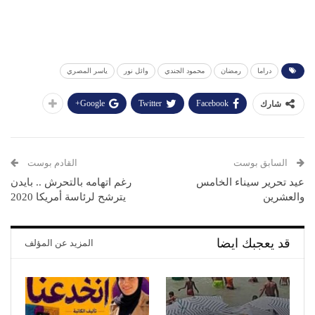
دراما
رمضان
محمود الجندي
وائل نور
ياسر المصري
Google+
Twitter
Facebook
شارك
السابق بوست
القادم بوست
عيد تحرير سيناء الخامس
رغم اتهامه بالتحرش .. بايدن
والعشرين
يترشح لرئاسة أمريكا 2020
قد يعجبك ايضا
المزيد عن المؤلف