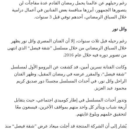
رغم رحيلهم عن عالمنا يحمل رمضان القادم عدة مفاجآت لن
يتصورها الجمهور، أبرزها منافسة بعض الفنانين في أعمال درامية
خلال السباق الرمضاني، أحدهم توفي قبل 3 سنوات.
وائل نور
رغم رحيله قبل ثلاث سنوات، إلا أن الفنان المصري وائل نور يظهر
خلال السباق الرمضاني من خلال مسلسل ”شقة فيصل“ الذي انتهى
من تصوير دوره فيه خلال عام 2016.
وكانت الفنانة نسرين أمين، قد كشفت عن البرومو الأول لمسلسل
”شقة فيصل“، والمقرر عرضه في رمضان المقبل، وظهر الفنان
الراحل وائل نور، في أحداث المسلسل مجسدًا دور صديق كريم
محمود عبد العزيز.
وتدور أحداث المسلسل في إطار كوميدي اجتماعي، حيث يتقابل
أربعة شباب ويتأثر كل واحد منهم بمواقف الآخرين، فيسعون معًا
لتحقيق حلمهم وبلوغ غايتهم.
يُشار إلى أن الشركة المنتجة قد أجلت ميعاد عرض ”شقة فيصل“ منذ