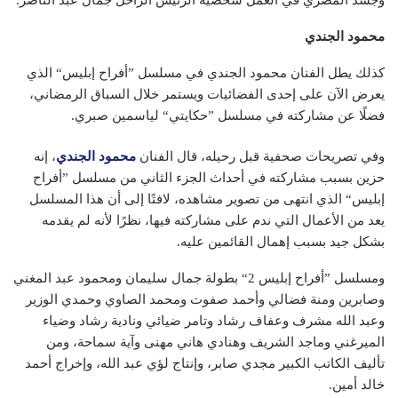
محمود الجندي
كذلك يطل الفنان محمود الجندي في مسلسل ”أفراح إبليس“ الذي
يعرض الآن على إحدى الفضائيات ويستمر خلال السباق الرمضاني،
فضلًا عن مشاركته في مسلسل ”حكايتي“ لياسمين صبري.
وفي تصريحات صحفية قبل رحيله، قال الفنان
محمود الجندي
، إنه
حزين بسبب مشاركته في أحداث الجزء الثاني من مسلسل ”أفراح
إبليس“ الذي انتهى من تصوير مشاهده، لافتًا إلى أن هذا المسلسل
يعد من الأعمال التي ندم على مشاركته فيها، نظرًا لأنه لم يقدمه
بشكل جيد بسبب إهمال القائمين عليه.
ومسلسل ”أفراح إبليس 2“ بطولة جمال سليمان ومحمود عبد المغني
وصابرين ومنة فضالي وأحمد صفوت ومحمد الصاوي وحمدي الوزير
وعبد الله مشرف وعفاف رشاد وتامر ضيائي ونادية رشاد وضياء
الميرغني وماجد الشريف وهنادي هاني مهنى وآية سماحة، ومن
تأليف الكاتب الكبير مجدي صابر، وإنتاج لؤي عبد الله، وإخراج أحمد
خالد أمين.