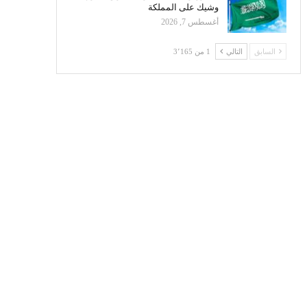
وشيك على المملكة
أغسطس 7, 2026
السابق
التالي
1 من 3٬165