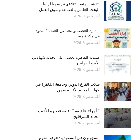
تدشين منصة «تلاقي» رسميا لربط
البحث العلمي بالصناعة وسوق العمل
أغسطس 8, 2026
“ادارة الغضب والبعد عن العنف ” ..ندوة
فى مكتبة مصر…
أغسطس 8, 2026
صيدلة القاهرة تحصل على تجديد شهادتي
الأيزو الدوليتين
أغسطس 8, 2026
طلاب الفرع الدولي وجامعة القاهرة في
جولة المعالم الأثرية ضمن…
أغسطس 8, 2026
” أمواج عاشقة “.. قصة قصيرة للأديب
محمد الشرقاوي
أغسطس 7, 2026
مسؤولون فى السعودية: نتوقع هجوم