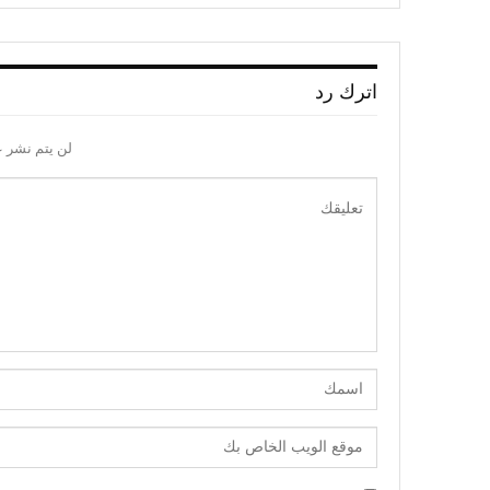
اترك رد
لن يتم نشر ع