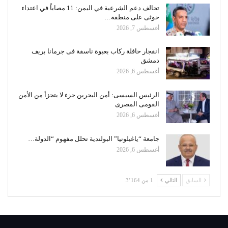
تحالف دعم الشرعية في اليمن: 11 مصاباً في اعتداء
حوثى على منطقة…
أغسطس 7, 2026
انفجار حافلة ركاب بعبوة ناسفة فى جرمانا بريف
دمشق
أغسطس 6, 2026
الرئيس السيسى: أمن البحرين جزء لا يتجزأ من الأمن
القومى المصرى
أغسطس 6, 2026
جامعة “ياغيلونيا” البولندية تحلل مفهوم “الدولة…
أغسطس 6, 2026
السابق
التالي
1 من 3٬164