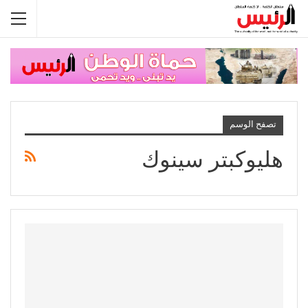
تصفح الوسم
هليوكبتر سينوك