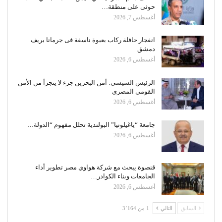
حوثى على منطقة…
أغسطس 7, 2026
انفجار حافلة ركاب بعبوة ناسفة فى جرمانا بريف
دمشق
أغسطس 6, 2026
الرئيس السيسى: أمن البحرين جزء لا يتجزأ من الأمن
القومى المصرى
أغسطس 6, 2026
جامعة “ياغيلونيا” البولندية تحلل مفهوم “الدولة…
أغسطس 6, 2026
قنصوة يبحث مع شركة هواوي مصر تطوير أداء
الجامعات وبناء الكوادر…
أغسطس 6, 2026
السابق
التالي
1 من 3٬164