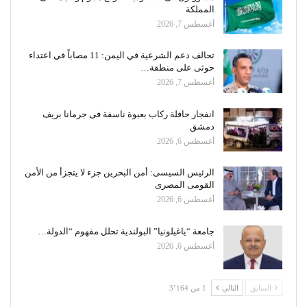
المملكة
أغسطس 7, 2026
تحالف دعم الشرعية في اليمن: 11 مصاباً في اعتداء
حوثى على منطقة…
أغسطس 7, 2026
انفجار حافلة ركاب بعبوة ناسفة فى جرمانا بريف
دمشق
أغسطس 6, 2026
الرئيس السيسى: أمن البحرين جزء لا يتجزأ من الأمن
القومى المصرى
أغسطس 6, 2026
جامعة “ياغيلونيا” البولندية تحلل مفهوم “الدولة…
أغسطس 6, 2026
السابق
التالي
1 من 3٬164