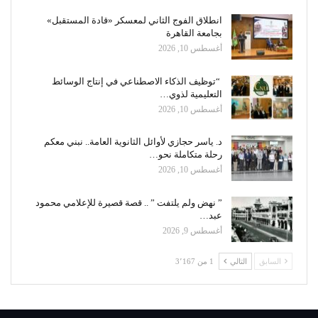
انطلاق الفوج الثاني لمعسكر «قادة المستقبل»
بجامعة القاهرة
أغسطس 10, 2026
“توظيف الذكاء الاصطناعي في إنتاج الوسائط
التعليمية لذوي…
أغسطس 10, 2026
د. ياسر حجازي لأوائل الثانوية العامة.. نبني معكم
رحلة متكاملة نحو…
أغسطس 10, 2026
” نهض ولم يلتفت ” .. قصة قصيرة للإعلامي محمود
عبد…
أغسطس 9, 2026
السابق
التالي
1 من 3٬167