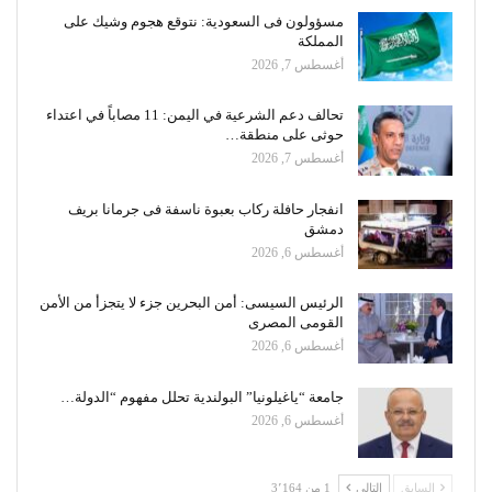
مسؤولون فى السعودية: نتوقع هجوم وشيك على
المملكة
أغسطس 7, 2026
تحالف دعم الشرعية في اليمن: 11 مصاباً في اعتداء
حوثى على منطقة…
أغسطس 7, 2026
انفجار حافلة ركاب بعبوة ناسفة فى جرمانا بريف
دمشق
أغسطس 6, 2026
الرئيس السيسى: أمن البحرين جزء لا يتجزأ من الأمن
القومى المصرى
أغسطس 6, 2026
جامعة “ياغيلونيا” البولندية تحلل مفهوم “الدولة…
أغسطس 6, 2026
السابق
التالي
1 من 3٬164