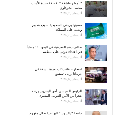
” أمواج عاشقة “.. قصة قصيرة للأديب
محمد الشرقاوي
أغسطس 7, 2026
مسؤولون فى السعودية: نتوقع هجوم
وشيك على المملكة
أغسطس 7, 2026
تحالف دعم الشرعية في اليمن: 11 مصاباً
في اعتداء حوثى على منطقة…
أغسطس 7, 2026
انفجار حافلة ركاب بعبوة ناسفة فى
جرمانا بريف دمشق
أغسطس 6, 2026
الرئيس السيسى: أمن البحرين جزء لا
يتجزأ من الأمن القومى المصرى
أغسطس 6, 2026
جامعة “ياغيلونيا” البولندية تحلل مفهوم