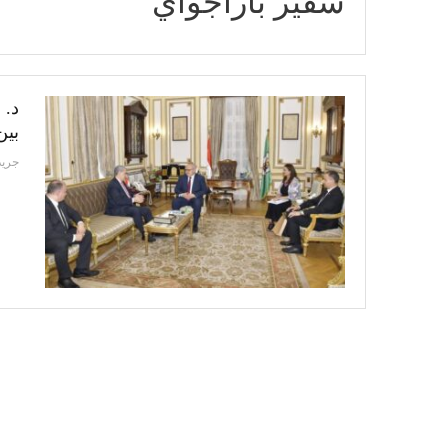
سفير باراجواي
د. 
بين
جريد