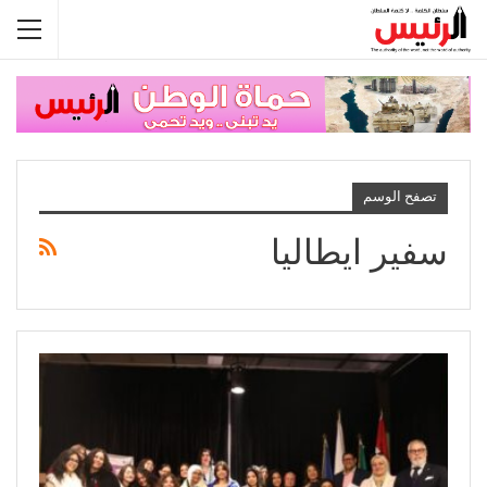
تصفح الوسم
سفير ايطاليا