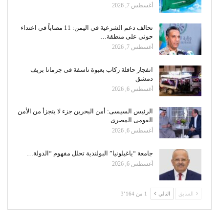
أغسطس 7, 2026
تحالف دعم الشرعية في اليمن: 11 مصاباً في اعتداء
حوثى على منطقة…
أغسطس 7, 2026
انفجار حافلة ركاب بعبوة ناسفة فى جرمانا بريف
دمشق
أغسطس 6, 2026
الرئيس السيسى: أمن البحرين جزء لا يتجزأ من الأمن
القومى المصرى
أغسطس 6, 2026
جامعة “ياغيلونيا” البولندية تحلل مفهوم “الدولة…
أغسطس 6, 2026
السابق
التالي
1 من 3٬164