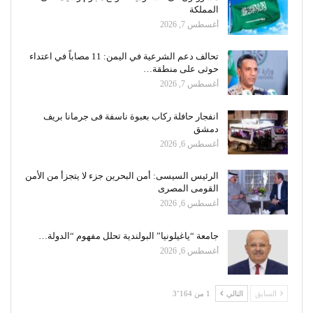
المملكة
أغسطس 7, 2026
تحالف دعم الشرعية في اليمن: 11 مصاباً في اعتداء
حوثى على منطقة…
أغسطس 7, 2026
انفجار حافلة ركاب بعبوة ناسفة فى جرمانا بريف
دمشق
أغسطس 6, 2026
الرئيس السيسى: أمن البحرين جزء لا يتجزأ من الأمن
القومى المصرى
أغسطس 6, 2026
جامعة “ياغيلونيا” البولندية تحلل مفهوم “الدولة…
أغسطس 6, 2026
السابق
التالي
1 من 3٬164