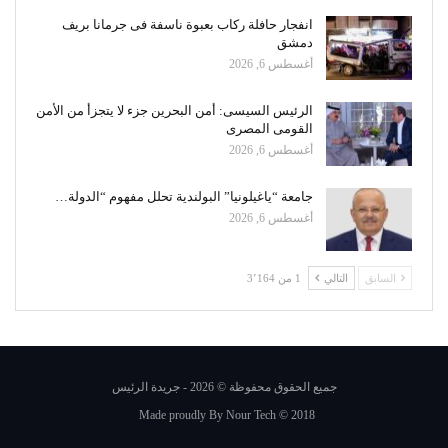
انفجار حافلة ركاب بعبوة ناسفة فى جرمانا بريف
دمشق
أغسطس 6, 2026
الرئيس السيسى: أمن البحرين جزء لا يتجزأ من الأمن
القومى المصرى
أغسطس 6, 2026
جامعة “ياغيلونيا” البولندية تحلل مفهوم “الدولة…
أغسطس 6, 2026
السابق
التالي
1 من 3٬164
جميع الحقوق محفوظة © 2026 - جريدة الرئيس
Made proudly By
Nour Tech
© 2018