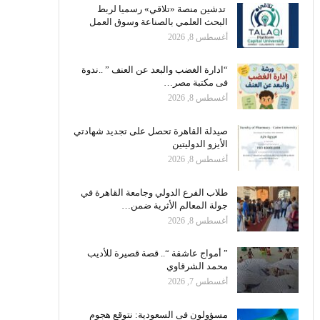
تدشين منصة «تلاقي» رسميا لربط
البحث العلمي بالصناعة وسوق العمل
أغسطس 8, 2026
“ادارة الغضب والبعد عن العنف ” ..ندوة
فى مكتبة مصر…
أغسطس 8, 2026
صيدلة القاهرة تحصل على تجديد شهادتي
الأيزو الدوليتين
أغسطس 8, 2026
طلاب الفرع الدولي وجامعة القاهرة في
جولة المعالم الأثرية ضمن…
أغسطس 8, 2026
” أمواج عاشقة “.. قصة قصيرة للأديب
محمد الشرقاوي
أغسطس 7, 2026
مسؤولون فى السعودية: نتوقع هجوم