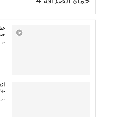
حماة الصداقة 4
ختا
حما
جريد
أكث
-4″
جريد