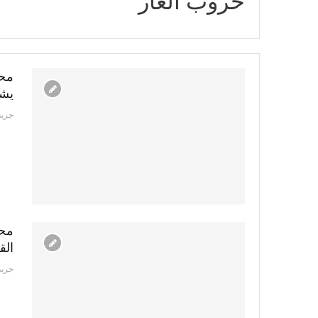
حروب الغاز
محم
يشع
جريد
محم
الق
جريد