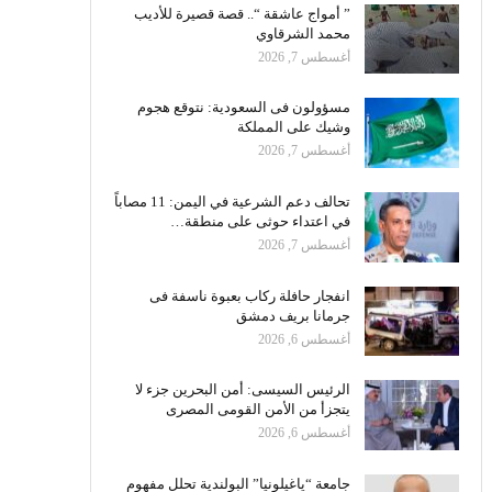
” أمواج عاشقة “.. قصة قصيرة للأديب
محمد الشرقاوي
أغسطس 7, 2026
مسؤولون فى السعودية: نتوقع هجوم
وشيك على المملكة
أغسطس 7, 2026
تحالف دعم الشرعية في اليمن: 11 مصاباً
في اعتداء حوثى على منطقة…
أغسطس 7, 2026
انفجار حافلة ركاب بعبوة ناسفة فى
جرمانا بريف دمشق
أغسطس 6, 2026
الرئيس السيسى: أمن البحرين جزء لا
يتجزأ من الأمن القومى المصرى
أغسطس 6, 2026
جامعة “ياغيلونيا” البولندية تحلل مفهوم