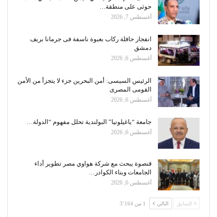
حوثى على منطقة…
أغسطس 7, 2026
انفجار حافلة ركاب بعبوة ناسفة فى جرمانا بريف
دمشق
أغسطس 6, 2026
الرئيس السيسى: أمن البحرين جزء لا يتجزأ من الأمن
القومى المصرى
أغسطس 6, 2026
جامعة “ياغيلونيا” البولندية تحلل مفهوم “الدولة…
أغسطس 6, 2026
قنصوة يبحث مع شركة هواوي مصر تطوير أداء
الجامعات وبناء الكوادر…
أغسطس 6, 2026
السابق
التالي
1 من 3٬164