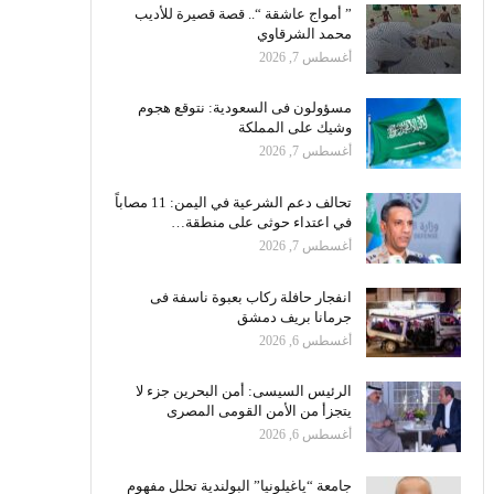
” أمواج عاشقة “.. قصة قصيرة للأديب
محمد الشرقاوي
أغسطس 7, 2026
مسؤولون فى السعودية: نتوقع هجوم
وشيك على المملكة
أغسطس 7, 2026
تحالف دعم الشرعية في اليمن: 11 مصاباً
في اعتداء حوثى على منطقة…
أغسطس 7, 2026
انفجار حافلة ركاب بعبوة ناسفة فى
جرمانا بريف دمشق
أغسطس 6, 2026
الرئيس السيسى: أمن البحرين جزء لا
يتجزأ من الأمن القومى المصرى
أغسطس 6, 2026
جامعة “ياغيلونيا” البولندية تحلل مفهوم