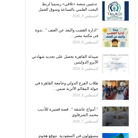
تدشين منصة «تلاقي» رسميا لربط
البحث العلمي بالصناعة وسوق العمل
أغسطس 8, 2026
“ادارة الغضب والبعد عن العنف ” ..ندوة
فى مكتبة مصر…
أغسطس 8, 2026
صيدلة القاهرة تحصل على تجديد شهادتي
الأيزو الدوليتين
أغسطس 8, 2026
طلاب الفرع الدولي وجامعة القاهرة في
جولة المعالم الأثرية ضمن…
أغسطس 8, 2026
” أمواج عاشقة “.. قصة قصيرة للأديب
محمد الشرقاوي
أغسطس 7, 2026
مسؤولون فى السعودية: نتوقع هجوم