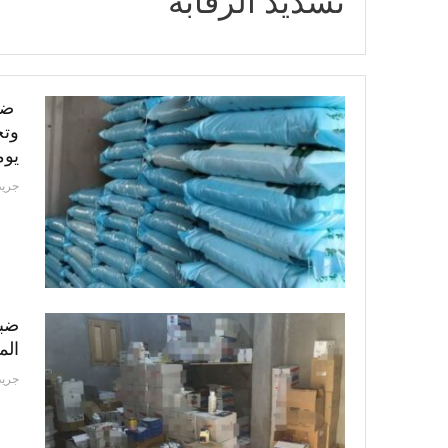
تشديد الرقابة
يو
جريد
ضبط
الم
جريد