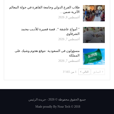
طلاب الفرع الدولي وجامعة القاهرة في جولة المعالم
الأثرية ضمن…
أغسطس 8, 2026
” أمواج عاشقة “.. قصة قصيرة للأديب محمد
الشرقاوي
أغسطس 7, 2026
مسؤولون فى السعودية: نتوقع هجوم وشيك على
المملكة
أغسطس 7, 2026
السابق
التالي
1 من 3٬165
جميع الحقوق محفوظة © 2026 - جريدة الرئيس
Made proudly By
Nour Tech
© 2018