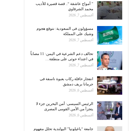
” أمواج عاشقة “.. قصة قصيرة للأديب
محمد الشرقاوي
أغسطس 7, 2026
مسؤولون فى السعودية: نتوقع هجوم
وشيك على المملكة
أغسطس 7, 2026
تحالف دعم الشرعية في اليمن: 11 مصاباً
في اعتداء حوثى على منطقة…
أغسطس 7, 2026
انفجار حافلة ركاب بعبوة ناسفة فى
جرمانا بريف دمشق
أغسطس 6, 2026
الرئيس السيسى: أمن البحرين جزء لا
يتجزأ من الأمن القومى المصرى
أغسطس 6, 2026
جامعة “ياغيلونيا” البولندية تحلل مفهوم