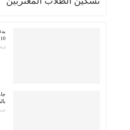
تسكين الطلاب المغتربين
بدء
10 أكتوبر
إبرا
جام
بال
جريد