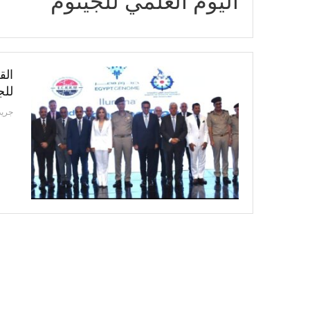
اليوم العلمي للجينوم
الق
للج
جريد