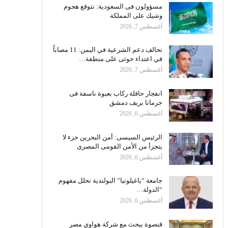
مسؤولون فى السعودية: نتوقع هجوم
وشيك على المملكة
أغسطس 7, 2026
تحالف دعم الشرعية في اليمن: 11 مصاباً
في اعتداء حوثى على منطقة…
أغسطس 7, 2026
انفجار حافلة ركاب بعبوة ناسفة فى
جرمانا بريف دمشق
أغسطس 6, 2026
الرئيس السيسى: أمن البحرين جزء لا
يتجزأ من الأمن القومى المصرى
أغسطس 6, 2026
جامعة “ياغيلونيا” البولندية تحلل مفهوم
“الدولة…
أغسطس 6, 2026
قنصوة يبحث مع شركة هواوي مصر