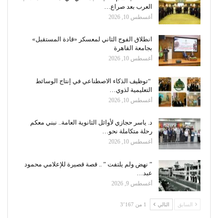
العرب بعد صراع…
أغسطس 10, 2026
انطلاق الفوج الثاني لمعسكر «قادة المستقبل»
بجامعة القاهرة
أغسطس 10, 2026
“توظيف الذكاء الاصطناعي في إنتاج الوسائط
التعليمية لذوي…
أغسطس 10, 2026
د. ياسر حجازي لأوائل الثانوية العامة.. نبني معكم
رحلة متكاملة نحو…
أغسطس 10, 2026
” نهض ولم يلتفت ” .. قصة قصيرة للإعلامي محمود
عبد…
أغسطس 9, 2026
السابق
التالي
1 من 3٬167