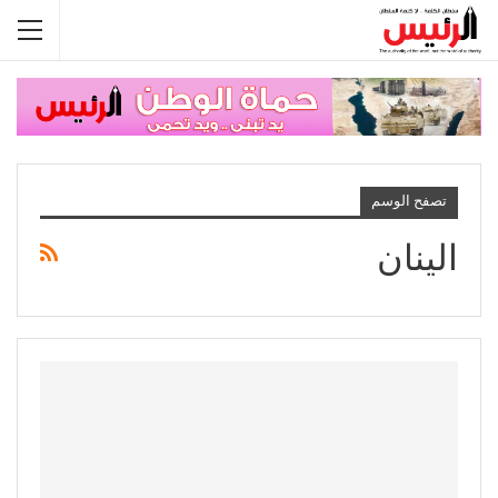
تصفح الوسم
الينان