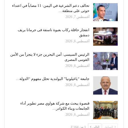
تحالف دعم الشرعية في اليمن: 11 مصاباً في اعتداء
حوثى على منطقة…
أغسطس 7, 2026
انفجار حافلة ركاب بعبوة ناسفة فى جرمانا بريف
دمشق
أغسطس 6, 2026
الرئيس السيسى: أمن البحرين جزء لا يتجزأ من الأمن
القومى المصرى
أغسطس 6, 2026
جامعة “ياغيلونيا” البولندية تحلل مفهوم “الدولة…
أغسطس 6, 2026
قنصوة يبحث مع شركة هواوي مصر تطوير أداء
الجامعات وبناء الكوادر…
أغسطس 6, 2026
السابق
التالي
1 من 3٬164