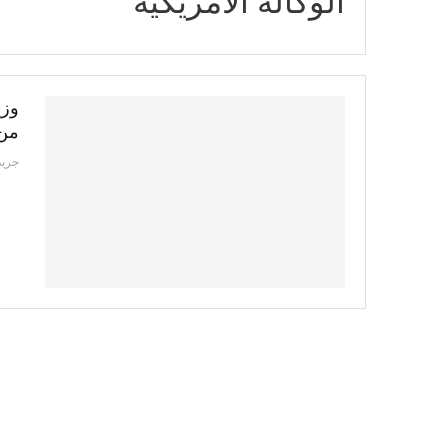
الوكالة الامريكية
وزي
من 
جريد