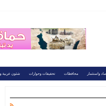
صاد واستثمار
محافظات
تحقيقات وحوارات
شئون عربية ود