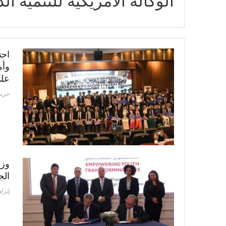
الوكالة الأمريكية للتنمية الد
احت
وأم
عل
جريد
وزي
الج
إبرا