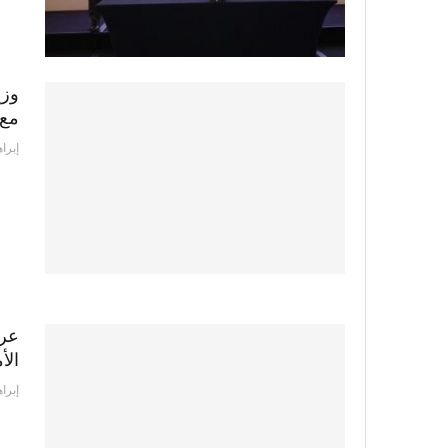
وزي
مع 
إبرا
عرض
الأ
إبرا