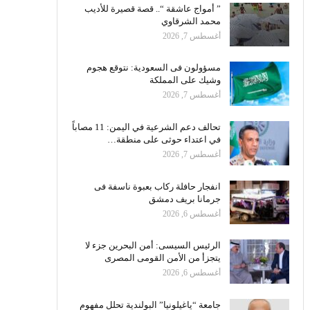
” أمواج عاشقة “.. قصة قصيرة للأديب
محمد الشرقاوي
أغسطس 7, 2026
مسؤولون فى السعودية: نتوقع هجوم
وشيك على المملكة
أغسطس 7, 2026
تحالف دعم الشرعية في اليمن: 11 مصاباً
في اعتداء حوثى على منطقة…
أغسطس 7, 2026
انفجار حافلة ركاب بعبوة ناسفة فى
جرمانا بريف دمشق
أغسطس 6, 2026
الرئيس السيسى: أمن البحرين جزء لا
يتجزأ من الأمن القومى المصرى
أغسطس 6, 2026
جامعة “ياغيلونيا” البولندية تحلل مفهوم