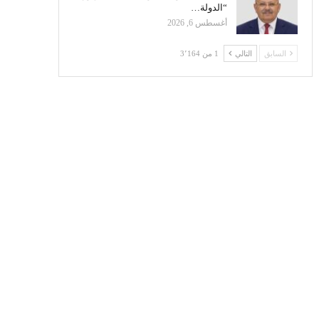
“الدولة…
أغسطس 6, 2026
السابق
التالي
1 من 3٬164