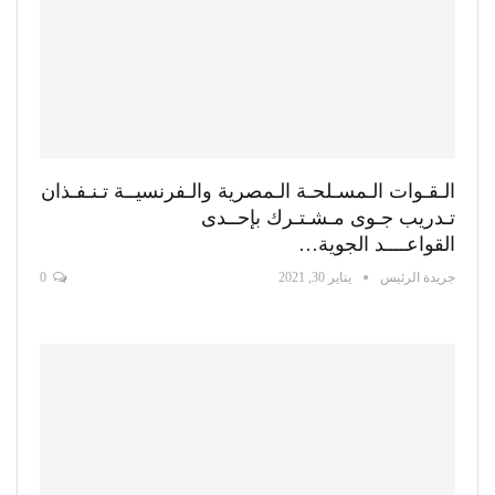
الـقـوات الـمسـلحـة الـمصرية والـفرنسيــة تـنـفـذان
تـدريب جـوى مـشـتـرك بإحــدى
القواعــــد الجوية…
جريدة الرئيس
يناير 30, 2021
0