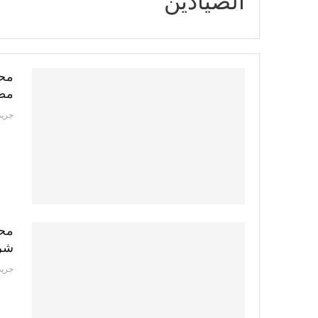
الصيادين
محا
مطا
جريد
شرق
جريد