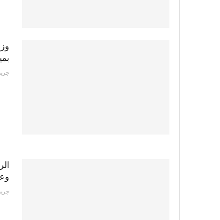
وزا
بمي
جريد
الر
وعد
جريد