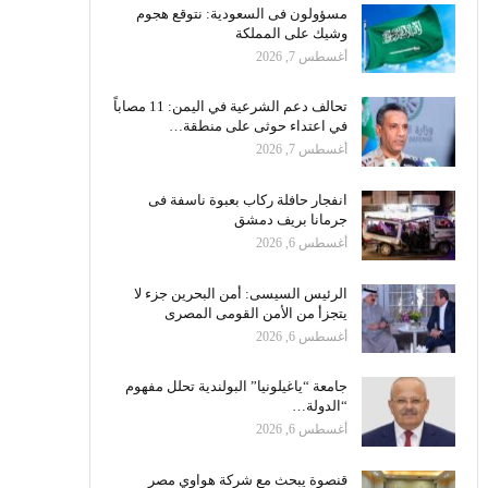
مسؤولون فى السعودية: نتوقع هجوم
وشيك على المملكة
أغسطس 7, 2026
تحالف دعم الشرعية في اليمن: 11 مصاباً
في اعتداء حوثى على منطقة…
أغسطس 7, 2026
انفجار حافلة ركاب بعبوة ناسفة فى
جرمانا بريف دمشق
أغسطس 6, 2026
الرئيس السيسى: أمن البحرين جزء لا
يتجزأ من الأمن القومى المصرى
أغسطس 6, 2026
جامعة “ياغيلونيا” البولندية تحلل مفهوم
“الدولة…
أغسطس 6, 2026
قنصوة يبحث مع شركة هواوي مصر