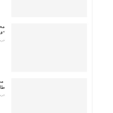
محا
“فل
جريد
محا
طائ
جريد