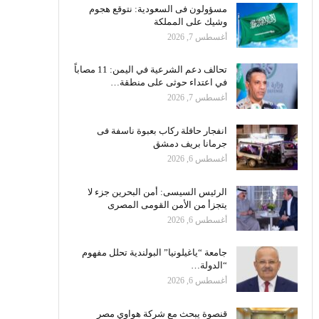
مسؤولون فى السعودية: نتوقع هجوم
وشيك على المملكة
أغسطس 7, 2026
تحالف دعم الشرعية في اليمن: 11 مصاباً
في اعتداء حوثى على منطقة…
أغسطس 7, 2026
انفجار حافلة ركاب بعبوة ناسفة فى
جرمانا بريف دمشق
أغسطس 6, 2026
الرئيس السيسى: أمن البحرين جزء لا
يتجزأ من الأمن القومى المصرى
أغسطس 6, 2026
جامعة “ياغيلونيا” البولندية تحلل مفهوم
“الدولة…
أغسطس 6, 2026
قنصوة يبحث مع شركة هواوي مصر