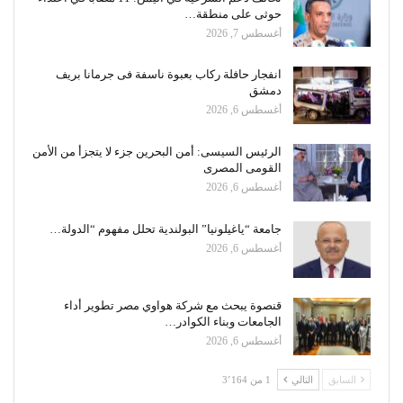
حوثى على منطقة…
أغسطس 7, 2026
انفجار حافلة ركاب بعبوة ناسفة فى جرمانا بريف
دمشق
أغسطس 6, 2026
الرئيس السيسى: أمن البحرين جزء لا يتجزأ من الأمن
القومى المصرى
أغسطس 6, 2026
جامعة “ياغيلونيا” البولندية تحلل مفهوم “الدولة…
أغسطس 6, 2026
قنصوة يبحث مع شركة هواوي مصر تطوير أداء
الجامعات وبناء الكوادر…
أغسطس 6, 2026
السابق
التالي
1 من 3٬164