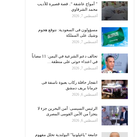
” أمواج عاشقة “.. قصة قصيرة للأديب
محمد الشرقاوي
أغسطس 7, 2026
مسؤولون فى السعودية: نتوقع هجوم
وشيك على المملكة
أغسطس 7, 2026
تحالف دعم الشرعية في اليمن: 11 مصاباً
في اعتداء حوثى على منطقة…
أغسطس 7, 2026
انفجار حافلة ركاب بعبوة ناسفة فى
جرمانا بريف دمشق
أغسطس 6, 2026
الرئيس السيسى: أمن البحرين جزء لا
يتجزأ من الأمن القومى المصرى
أغسطس 6, 2026
جامعة “ياغيلونيا” البولندية تحلل مفهوم