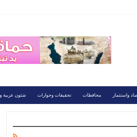
صاد واستثمار
محافظات
تحقيقات وحوارات
شئون عربية ود