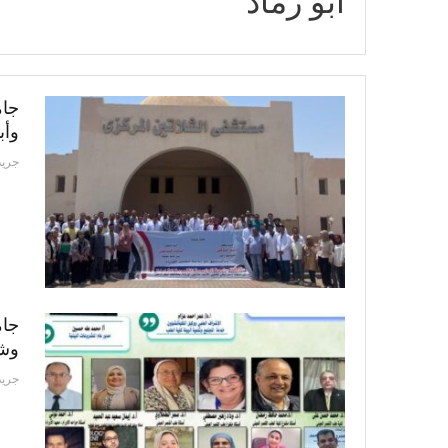
أبو رماد
جام
وأب
جريد
جام
وشل
جريد