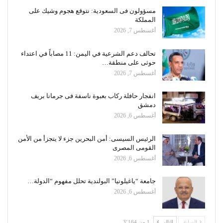
مسؤولون فى السعودية: نتوقع هجوم وشيك على
المملكة
أغسطس 7, 2026
تحالف دعم الشرعية في اليمن: 11 مصاباً في اعتداء
حوثى على منطقة…
أغسطس 7, 2026
انفجار حافلة ركاب بعبوة ناسفة فى جرمانا بريف
دمشق
أغسطس 6, 2026
الرئيس السيسى: أمن البحرين جزء لا يتجزأ من الأمن
القومى المصرى
أغسطس 6, 2026
جامعة “ياغيلونيا” البولندية تحلل مفهوم “الدولة…
أغسطس 6, 2026
السابق
التالي
1 من 3٬164