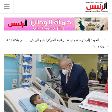
العودة إلى "وحدة جديدة للرعاية المركزة بأبو الريش الياباني بتكلفة 47
مليون جنيه"