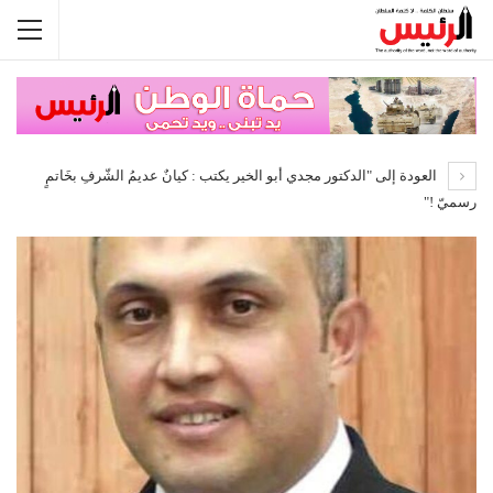
العودة إلى "الدكتور مجدي أبو الخير يكتب : كيانٌ عديمُ الشّرفِ بخَاتمٍ
رسميّ !"