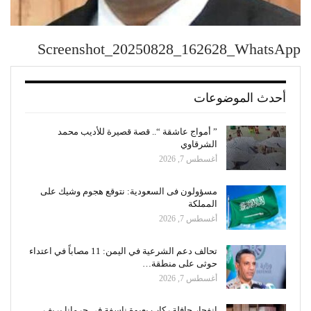
Screenshot_20250828_162628_WhatsApp
أحدث الموضوعات
” أمواج عاشقة “.. قصة قصيرة للأديب محمد
الشرقاوي
أغسطس 7, 2026
مسؤولون فى السعودية: نتوقع هجوم وشيك على
المملكة
أغسطس 7, 2026
تحالف دعم الشرعية في اليمن: 11 مصاباً في اعتداء
حوثى على منطقة…
أغسطس 7, 2026
انفجار حافلة ركاب بعبوة ناسفة فى جرمانا بريف