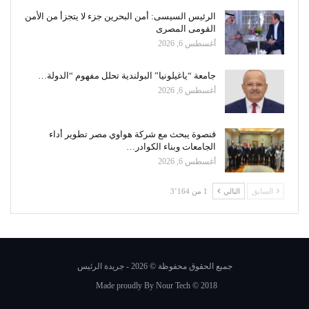
الرئيس السيسى: أمن البحرين جزء لا يتجزأ من الأمن
القومى المصرى
أغسطس 6, 2026
جامعة “ياغيلونيا” البولندية تحلل مفهوم “الدولة…
أغسطس 6, 2026
قنصوة يبحث مع شركة هواوي مصر تطوير أداء
الجامعات وبناء الكوادر…
أغسطس 6, 2026
السابق
التالي
1 من 3٬164
جميع الحقوق محفوظة © 2026 - جريدة الرئيس
Made proudly By
Nour Tech
© 2018