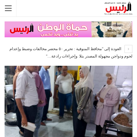
العودة إلى "محافظ المنوفية : تحرير ٥٠ محضر مخالفات وضبط وإعدام
لحوم ودواجن مجهولة المصدر بتلا وإجراءات رادعة…"