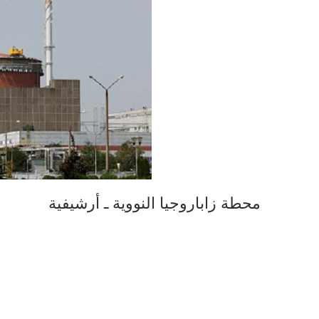
محطة زاباروجيا النووية ـ أرشيفية