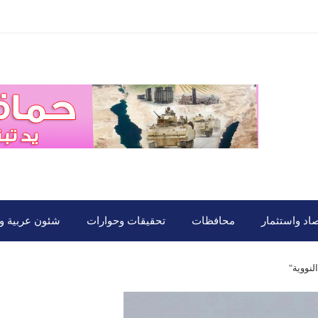
صاد واستثمار
محافظات
تحقيقات وحوارات
شئون عربية ود
لنووية"