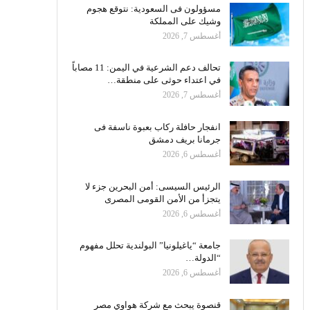
مسؤولون فى السعودية: نتوقع هجوم
وشيك على المملكة
أغسطس 7, 2026
تحالف دعم الشرعية في اليمن: 11 مصاباً
في اعتداء حوثى على منطقة…
أغسطس 7, 2026
انفجار حافلة ركاب بعبوة ناسفة فى
جرمانا بريف دمشق
أغسطس 6, 2026
الرئيس السيسى: أمن البحرين جزء لا
يتجزأ من الأمن القومى المصرى
أغسطس 6, 2026
جامعة “ياغيلونيا” البولندية تحلل مفهوم
“الدولة…
أغسطس 6, 2026
قنصوة يبحث مع شركة هواوي مصر