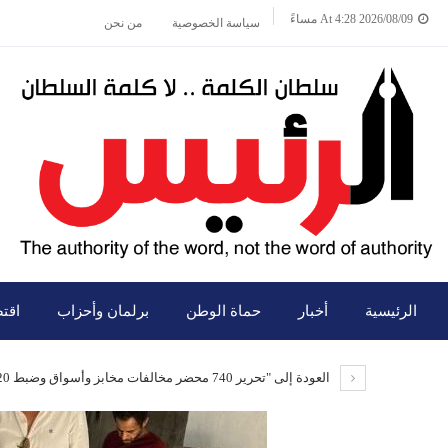
2026/08/09 At 4:28 مساءً
سياسة الخصوصية
من نحن
الرئيسية
أخبار
حماة الوطن
برلمان وأحزاب
اقت
العودة إلى "تحرير 740 محضر مخالفات مخابز وأسواق وضبط 20 طن أرز ونخالة خشنة مجهولة المصدر بنطاق محافظة المنوفية"