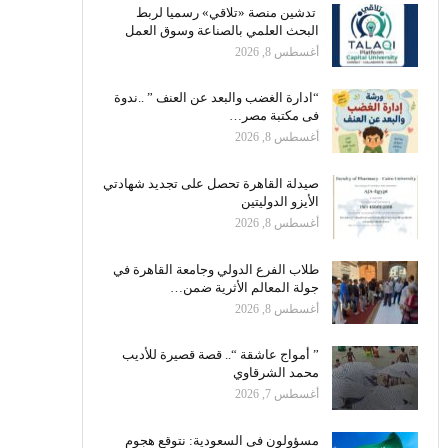
تدشين منصة «تلاقي» رسميا لربط
البحث العلمي بالصناعة وسوق العمل
أغسطس 8, 2026
“ادارة الغضب والبعد عن العنف ” ..ندوة
فى مكتبة مصر…
أغسطس 8, 2026
صيدلة القاهرة تحصل على تجديد شهادتي
الأيزو الدوليتين
أغسطس 8, 2026
طلاب الفرع الدولي وجامعة القاهرة في
جولة المعالم الأثرية ضمن…
أغسطس 8, 2026
” أمواج عاشقة “.. قصة قصيرة للأديب
محمد الشرقاوي
أغسطس 7, 2026
مسؤولون فى السعودية: نتوقع هجوم