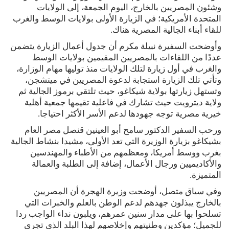
وشئون المصريين بالخارج، اليوم الجمعة، إلى الولايات
المتحدة الأمريكية؛ في الزيارة الأولى بولايات الوسط والغرب
للقاء أبناء الجالية المصرية هناك.
وأوضحت السفيرة نبيلة مكرم أن جدول أعمال الزيارة يتضمن
عددًا من اللقاءات بالمصريين المقيمين بولايات الوسط
والغرب في أول زيارة لتلك الولايات منذ توليها مهام الوزارة،
وتأتي تلك الزيارة استجابة لدعوة المصريين في ميتشجن،
وتستهل زيارتها بولاية شيكاغو، حيث تلتقي برموز الجالية ثم
ولاية ديترويت حيث تشارك في فاعلية تقيمها جمعية أهلية
خيرية مصرية توجه جهودها لدعم الأسر الأكثر احتياجا.
ورحب السفير الدكتور سامح أبو العينين قنصل مصر العام
بشيكاغو بزيارة الوزيرة التي تعد الأولى، مشيدا بنشاط الجالية
بغرب ووسط أمريكا، ومعظمهم من الأطباء والمهندسين
والأكاديميين ورجال الأعمال، إضافة إلى الطلبة والعمالة
المتميزة.
وفي سياق متصل، أوضحت وزيرة الهجرة أن المصريين
بالخارج يبذلون جهدهم لدعم الوطن بالعلم والخبرات التي
تسلحوا بها على مدار سنين عمرهم، ويلبون نداء الواجب ردا
للجميل؛ مؤكدين وطنيتهم وإخلاصهم لهذا البلد الذي تجري