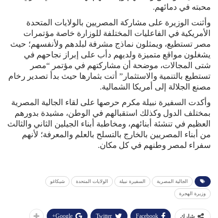
محبته في دمائهم.
وأثنت الوزيرة على مشاركة المصريين بالولايات المتحدة
الأمريكية في الفاعليات المختلفة للوزارة خاصة مؤتمرات
مصر تستطيع، ويمثلون نماذج مشرفة لبلدهم ولأنفسهم؛ حيث
يشغلون مواقع متميزة ولديهم دأب على إبراز نجاحهم في
شتى المجالات، موضحة أن مشاركتهم في مؤتمر “مصر
تستطيع بالتنمية والاستثمار” أتت بثمارها حيث بدأ تصدير رخام
مصنع الجلالة إلى أمريكا الشمالية.
وأكدت السفيرة نبيلة مكرم حرصها على لقاء الجالية المصرية
بمختلف الدول وكذلك استقبالهم في الوطن، مشيدة بدورهم
العظيم في تنشئة أبنائهم، ومخاطبة أبناء الجيلين الثاني والثالث
من أبناء المصريين بالخارج بالتسلح بالعلم والمعرفة؛ لأنهم
سفراء لمصر وطنهم في كل مكان.
الجالية المصرية
السفيرة نبيلة
الولايات المتحدة
شيكاغو
وزيرة الهجرة
Google+
Twitter
Facebook
شارك