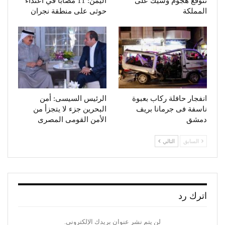
نتوقع هجوم وشيك على
اليمن: 11 مصاباً في اعتداء
المملكة
حوثى على منطقة نجران
انفجار حافلة ركاب بعبوة
الرئيس السيسى: أمن
ناسفة فى جرمانا بريف
البحرين جزء لا يتجزأ من
دمشق
الأمن القومى المصرى
السابق
التالي
اترك رد
لن يتم نشر عنوان بريدك الإلكتروني.