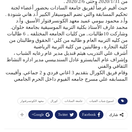
من 2020/1/31 وحتى 2020/2/6 .
حيث أقيم عرضاً لفريق جامعة السادات بحضور أعضاء لجنة
تحكيم المسابقة والتي تضم الموسيقار الكبير أ.د هاني شنودة .
وأ.د محمود بيومي عميد معهد الكونسرفتوار الأسبق. وأ.د
محمد عارف الأستاذ بكلية التربية الموسيقية بجامعة حلوان.
وشاركت 10طالبات.. من كليات الجامعه المختلفه .. 6 طالبات
من كليه التربيه العام و طالبه من كلي’ الحقوق وطالبتان من
كلية التجارة ، وطالبتين من كلية التربية الرياضية
أشرف علي التدريب هيثم قنديل مدير عام رعايه الشباب ،
وإشراف عام المايسترو عادل السندبيسي مدير اداره النشاط
الثقافي والفني
وقام فريق الكورال بتقديم 3 اغاني فردي و 2 جماعي. وأقيمت
المسابقه علي مسرح جامعه الفيوم داخل الحرم الجامعي
اسبوع شباب الفتيات
جامعة السادات
كورال
معهد الكونسرفتوار
Google+
Twitter
Facebook
شارك