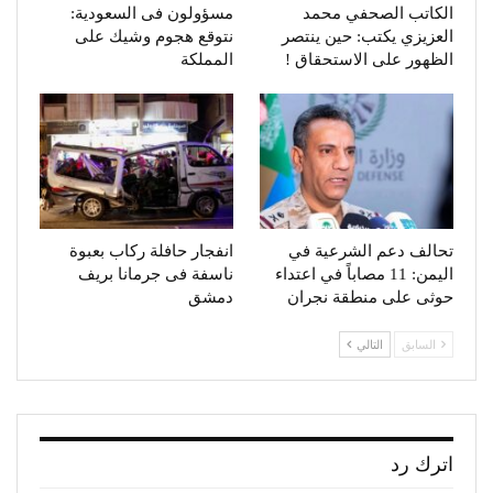
الكاتب الصحفي محمد
مسؤولون فى السعودية:
العزيزي يكتب: حين ينتصر
نتوقع هجوم وشيك على
الظهور على الاستحقاق !
المملكة
تحالف دعم الشرعية في
انفجار حافلة ركاب بعبوة
اليمن: 11 مصاباً في اعتداء
ناسفة فى جرمانا بريف
حوثى على منطقة نجران
دمشق
السابق
التالي
اترك رد