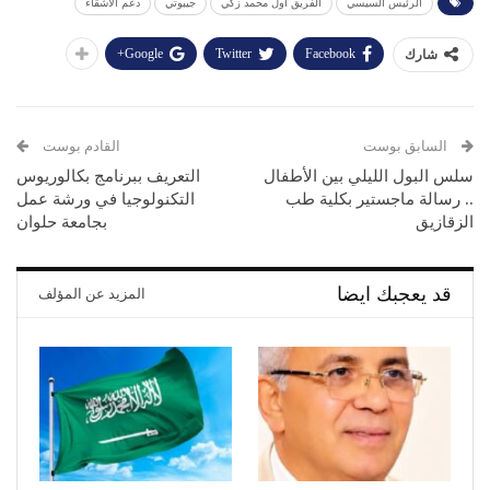
الرئيس السيسي
الفريق أول محمد زكي
جيبوتي
دعم الأشقاء
Google+
Twitter
Facebook
شارك
السابق بوست
القادم بوست
سلس البول الليلي بين الأطفال
التعريف ببرنامج بكالوريوس
.. رسالة ماجستير بكلية طب
التكنولوجيا في ورشة عمل
الزقازيق
بجامعة حلوان
قد يعجبك ايضا
المزيد عن المؤلف