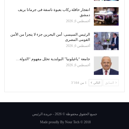
انفجار حافلة ركاب بعبوة ناسفة فى جرمانا بريف
دمشق
أغسطس 6, 2026
الرئيس السيسى: أمن البحرين جزء لا يتجزأ من الأمن
القومى المصرى
أغسطس 6, 2026
جامعة “ياغيلونيا” البولندية تحلل مفهوم “الدولة…
أغسطس 6, 2026
السابق
التالي
1 من 3٬164
جميع الحقوق محفوظة © 2026 - جريدة الرئيس
Made proudly By
Nour Tech
© 2018