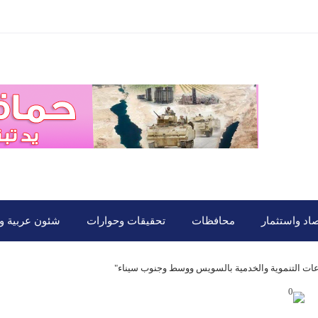
صاد واستثمار
محافظات
تحقيقات وحوارات
شئون عربية ود
عات التنموية والخدمية بالسويس ووسط وجنوب سيناء"