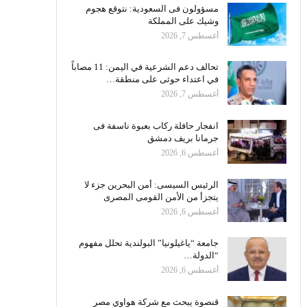
مسؤولون فى السعودية: نتوقع هجوم
وشيك على المملكة
أغسطس 7, 2026
تحالف دعم الشرعية في اليمن: 11 مصاباً
في اعتداء حوثى على منطقة…
أغسطس 7, 2026
انفجار حافلة ركاب بعبوة ناسفة فى
جرمانا بريف دمشق
أغسطس 6, 2026
الرئيس السيسى: أمن البحرين جزء لا
يتجزأ من الأمن القومى المصرى
أغسطس 6, 2026
جامعة “ياغيلونيا” البولندية تحلل مفهوم
“الدولة…
أغسطس 6, 2026
قنصوة يبحث مع شركة هواوي مصر