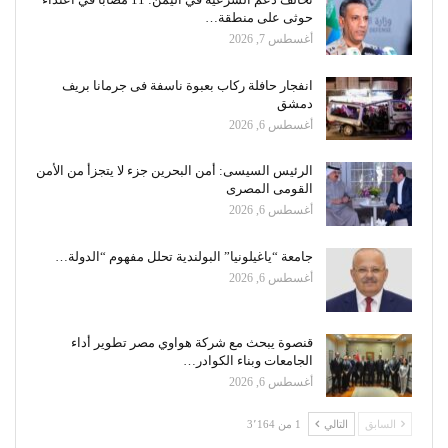
حوثى على منطقة…
أغسطس 7, 2026
انفجار حافلة ركاب بعبوة ناسفة فى جرمانا بريف
دمشق
أغسطس 6, 2026
الرئيس السيسى: أمن البحرين جزء لا يتجزأ من الأمن
القومى المصرى
أغسطس 6, 2026
جامعة “ياغيلونيا” البولندية تحلل مفهوم “الدولة…
أغسطس 6, 2026
قنصوة يبحث مع شركة هواوي مصر تطوير أداء
الجامعات وبناء الكوادر…
أغسطس 6, 2026
السابق
التالي
1 من 3٬164