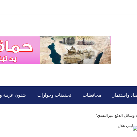
صاد واستثمار
محافظات
تحقيقات وحوارات
شئون عربية ود
م وسائل الدفع غيرالنقدي"