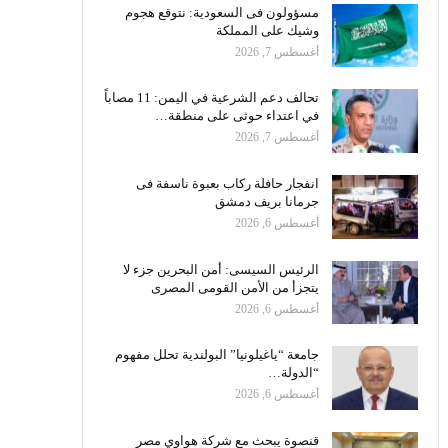
مسؤولون فى السعودية: نتوقع هجوم
وشيك على المملكة
أغسطس 7, 2026
تحالف دعم الشرعية في اليمن: 11 مصاباً
في اعتداء حوثى على منطقة…
أغسطس 7, 2026
انفجار حافلة ركاب بعبوة ناسفة فى
جرمانا بريف دمشق
أغسطس 6, 2026
الرئيس السيسى: أمن البحرين جزء لا
يتجزأ من الأمن القومى المصرى
أغسطس 6, 2026
جامعة “ياغيلونيا” البولندية تحلل مفهوم
“الدولة…
أغسطس 6, 2026
قنصوة يبحث مع شركة هواوي مصر