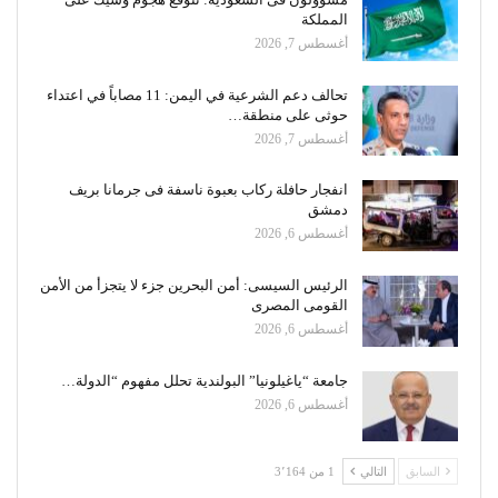
المملكة
أغسطس 7, 2026
تحالف دعم الشرعية في اليمن: 11 مصاباً في اعتداء
حوثى على منطقة…
أغسطس 7, 2026
انفجار حافلة ركاب بعبوة ناسفة فى جرمانا بريف
دمشق
أغسطس 6, 2026
الرئيس السيسى: أمن البحرين جزء لا يتجزأ من الأمن
القومى المصرى
أغسطس 6, 2026
جامعة “ياغيلونيا” البولندية تحلل مفهوم “الدولة…
أغسطس 6, 2026
السابق
التالي
1 من 3٬164